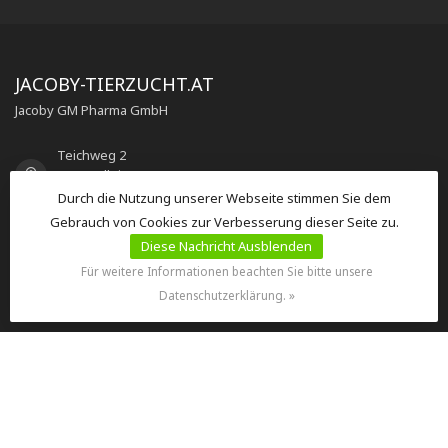
JACOBY-TIERZUCHT.AT
Jacoby GM Pharma GmbH
Teichweg 2
5400 Hallein
Österreich
Durch die Nutzung unserer Webseite stimmen Sie dem
Gebrauch von Cookies zur Verbesserung dieser Seite zu.
Diese Nachricht Ausblenden
+43 (0) 6245 / 8951-27
Für weitere Informationen beachten Sie bitte unsere
Datenschutzerklärung. »
seec@jacoby.at
KATEGORIEN
INFORMATIONEN