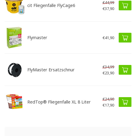
€44,99
cit Fliegenfalle FlyCage6
€37,90
Flymaster
€41,90
€34,99
FlyMaster Ersatzschnur
€23,90
€24,90
RedTop® Fliegenfalle XL 8 Liter
€17,90