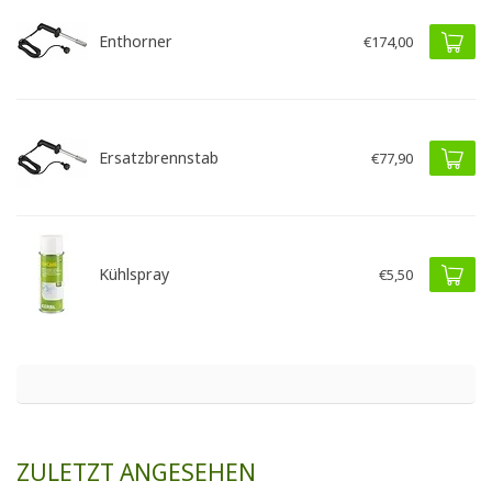
Enthorner
€174,00
Ersatzbrennstab
€77,90
Kühlspray
€5,50
ZULETZT ANGESEHEN