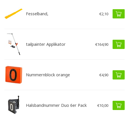
Fesselband,
€2,10
tailpainter Applikator
€164,90
Nummernblock orange
€4,90
Halsbandnummer Duo 6er Pack
€10,00