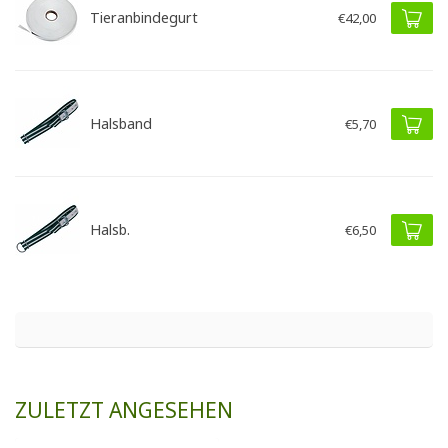
Tieranbindegurt
€42,00
Halsband
€5,70
Halsb.
€6,50
ZULETZT ANGESEHEN