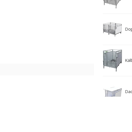
Dop
Käl
Dac