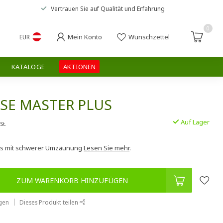
Vertrauen Sie auf
Qualität und Erfahrung
0
Mein Konto
Wunschzettel
EUR
KATALOGE
AKTIONEN
SE MASTER PLUS
Auf Lager
St.
us mit schwerer Umzäunung
Lesen Sie mehr
.
ZUM WARENKORB HINZUFÜGEN
gen
Dieses Produkt teilen