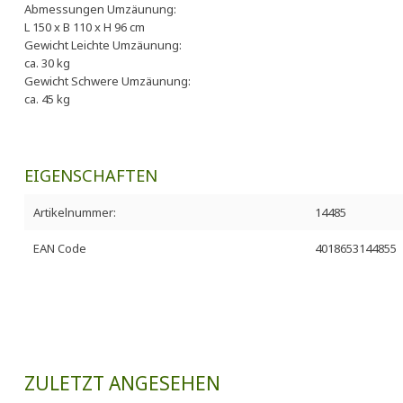
Abmessungen Umzäunung:
L 150 x B 110 x H 96 cm
Gewicht Leichte Umzäunung:
ca. 30 kg
Gewicht Schwere Umzäunung:
ca. 45 kg
EIGENSCHAFTEN
Artikelnummer:
14485
EAN Code
4018653144855
ZULETZT ANGESEHEN