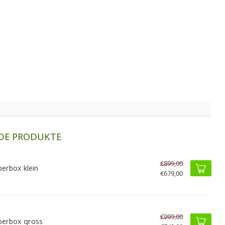
DE PRODUKTE
€899,00
berbox klein
€679,00
€999,00
berbox gross