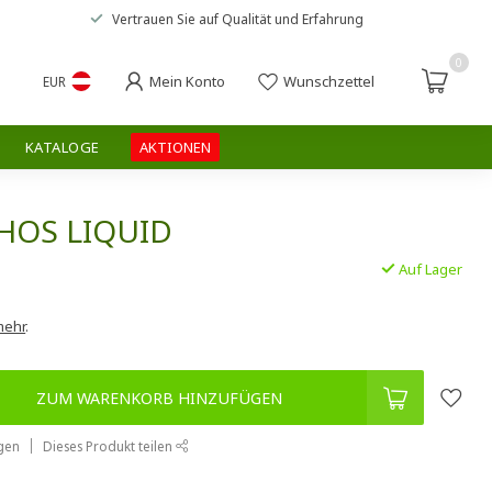
Vertrauen Sie auf
Qualität und Erfahrung
0
Mein Konto
Wunschzettel
EUR
KATALOGE
AKTIONEN
HOS LIQUID
Auf Lager
.
mehr
.
ZUM WARENKORB HINZUFÜGEN
gen
Dieses Produkt teilen