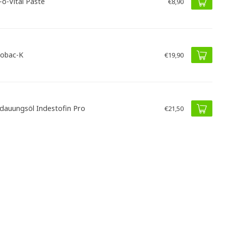
-o-Vital Paste
€8,90
obac-K
€19,90
dauungsöl Indestofin Pro
€21,50