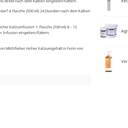
Ket
 ml) direkt nach dem Kalben eingeben/füttern.
edarf 4. Flasche (500 ml) 24 Stunden nach dem Kalben
her Kalziumfusion: 1. Flasche (500 ml) 8 – 12
Agr
er Infusion eingeben/füttern.
von Milchfieber. Hoher Kalziumgehalt in Form von
Ver