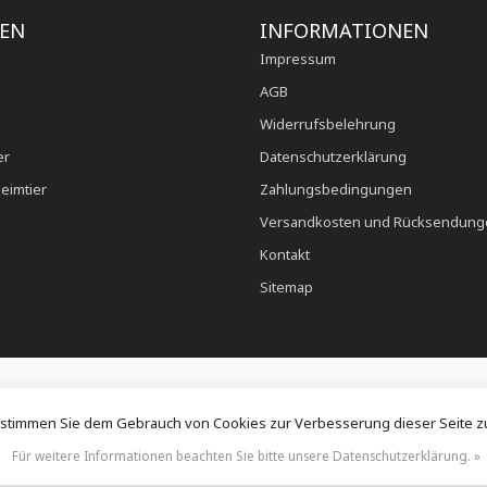
IEN
INFORMATIONEN
Impressum
AGB
Widerrufsbelehrung
er
Datenschutzerklärung
eimtier
Zahlungsbedingungen
Versandkosten und Rücksendung
Kontakt
Sitemap
 stimmen Sie dem Gebrauch von Cookies zur Verbesserung dieser Seite z
© Copyright 2026 jacoby-tierzucht.at
Für weitere Informationen beachten Sie bitte unsere Datenschutzerklärung. »