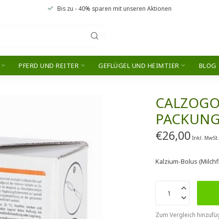
Bis zu
- 40% sparen
mit unseren
Aktionen
PFERD UND REITER
GEFLÜGEL UND HEIMTIER
BLOG
CALZOGOL
PACKUN
€26,00
Inkl. MwSt
Kalzium-Bolus (Milch
Zum Vergleich hinzufü