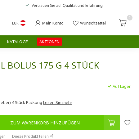
Vertrauen Sie auf
Qualität und Erfahrung
0
Mein Konto
Wunschzettel
EUR
KATALOGE
AKTIONEN
 BOLUS 175 G 4 STÜCK
G
Auf Lager
.
fieber) 4 Stück Packung
Lesen Sie mehr
.
ZUM WARENKORB HINZUFÜGEN
gen
Dieses Produkt teilen