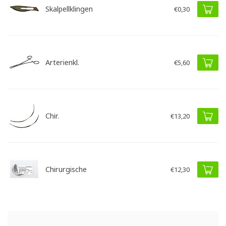
Skalpellklingen
€0,30
Arterienkl.
€5,60
Chir.
€13,20
Chirurgische
€12,30