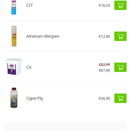
CIT
€16,50
Ameisen-Wespen
€12,90
€82,99
Cit
€67,90
CyperFly,
€36,90