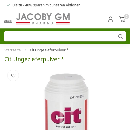
Bis zu
- 40% sparen
mit unseren
Aktionen
0
MENU
Startseite
/
Cit Ungezieferpulver *
Cit Ungezieferpulver *