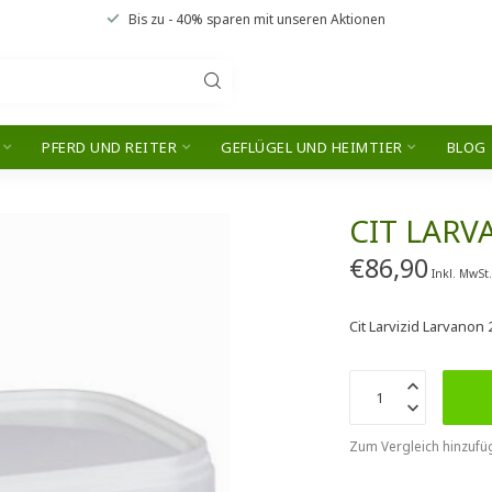
Bis zu
- 40% sparen
mit unseren
Aktionen
PFERD UND REITER
GEFLÜGEL UND HEIMTIER
BLOG
CIT LAR
€86,90
Inkl. MwSt
Cit Larvizid Larvanon
Zum Vergleich hinzufü