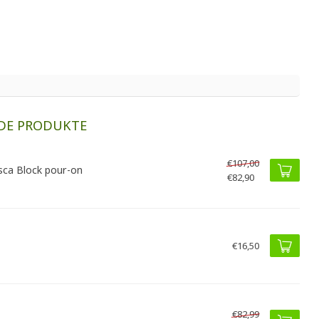
DE PRODUKTE
€107,00
ca Block pour-on
€82,90
€16,50
€82,99