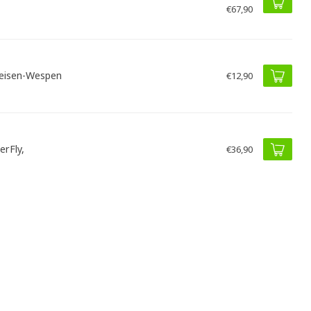
€67,90
eisen-Wespen
€12,90
erFly,
€36,90