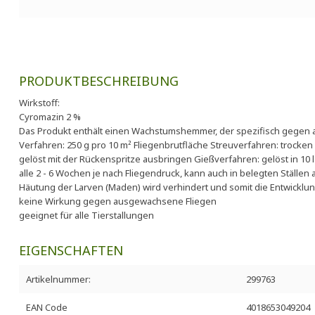
PRODUKTBESCHREIBUNG
Wirkstoff:
Cyromazin 2 %
Das Produkt enthält einen Wachstumshemmer, der spezifisch gegen al
Verfahren: 250 g pro 10 m² Fliegenbrutfläche Streuverfahren: trocken b
gelöst mit der Rückenspritze ausbringen Gießverfahren: gelöst in 1
alle 2 - 6 Wochen je nach Fliegendruck, kann auch in belegten Ställ
Häutung der Larven (Maden) wird verhindert und somit die Entwickl
keine Wirkung gegen ausgewachsene Fliegen
geeignet für alle Tierstallungen
EIGENSCHAFTEN
Artikelnummer:
299763
EAN Code
4018653049204