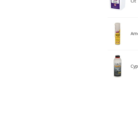
Cit
Am
Cyp