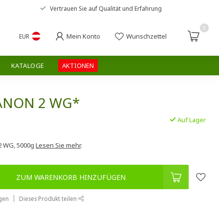
Vertrauen Sie auf
Qualität und Erfahrung
0
Mein Konto
Wunschzettel
EUR
KATALOGE
AKTIONEN
VANON 2 WG*
Auf Lager
.
 2 WG, 5000g
Lesen Sie mehr
.
ZUM WARENKORB HINZUFÜGEN
gen
Dieses Produkt teilen