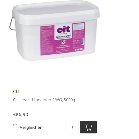
CIT
Cit Larvizid Larvanon 2 WG, 5000g
€86,90
Vergleichen