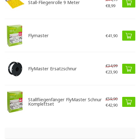
Stall-Fliegenrolle 9 Meter
€8,99
Flymaster
€41,90
€34,99
FlyMaster Ersatzschnur
€23,90
€59,90
Stallfliegenfänger FlyMaster Schnur
Komplettset
€42,90