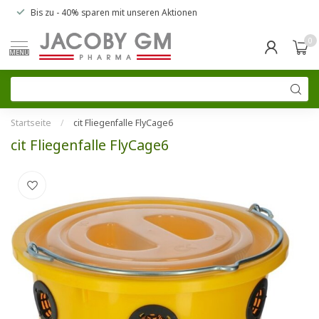
Bis zu
- 40% sparen
mit unseren
Aktionen
0
MENU
Startseite
/
cit Fliegenfalle FlyCage6
cit Fliegenfalle FlyCage6