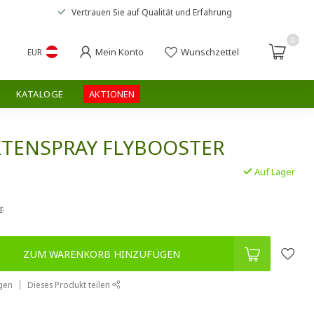
Vertrauen Sie auf
Qualität und Erfahrung
0
Mein Konto
Wunschzettel
EUR
KATALOGE
AKTIONEN
KTENSPRAY FLYBOOSTER
Auf Lager
.
r
.
ZUM WARENKORB HINZUFÜGEN
gen
Dieses Produkt teilen