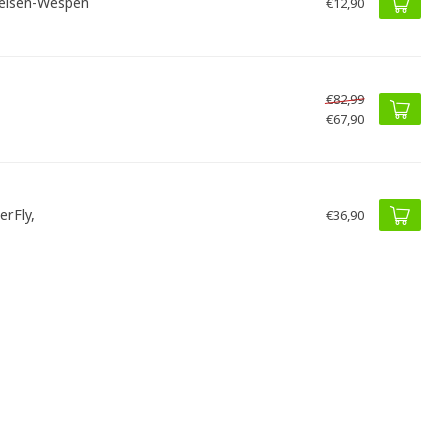
eisen-Wespen
€12,90
€82,99
€67,90
erFly,
€36,90