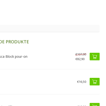
DE PRODUKTE
€107,00
ca Block pour-on
€82,90
€16,50