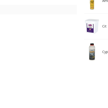
Am
Cit
Cyp