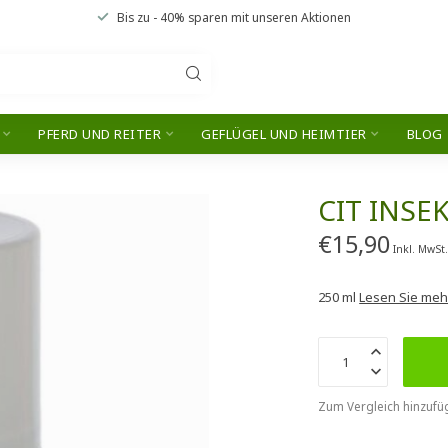
Bis zu
- 40% sparen
mit unseren
Aktionen
PFERD UND REITER
GEFLÜGEL UND HEIMTIER
BLOG
CIT INSE
€15,90
Inkl. MwSt
250 ml
Lesen Sie meh
Zum Vergleich hinzufü