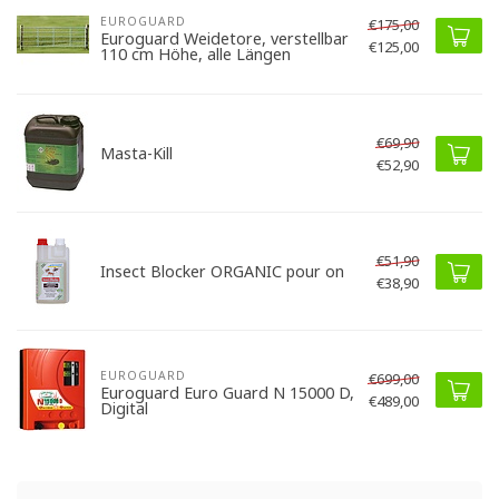
EUROGUARD
€175,00
Euroguard Weidetore, verstellbar
€125,00
110 cm Höhe, alle Längen
€69,90
Masta-Kill
€52,90
€51,90
Insect Blocker ORGANIC pour on
€38,90
EUROGUARD
€699,00
Euroguard Euro Guard N 15000 D,
€489,00
Digital