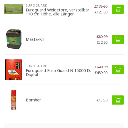
EUROGUARD
€175,00
Euroguard Weidetore, verstellbar
€125,00
110 cm Höhe, alle Längen
€69,90
Masta-Kill
€52,90
EUROGUARD
€699,00
Euroguard Euro Guard N 15000 D,
€489,00
Digital
Bomber
€13,50