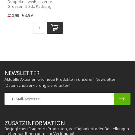
Doppeltritt,weiß, diverse
Grössen, 5 Stk. Packung
€8,99
€10,90
NEWSLETTER
Aktuelle Aktionen und neue Produkte in unserem Newsletter
(Datenschutzerklärung siehe unten)
ZUSATZINFORMATION
Bei jeglichen Fragen zu Produkten, Verfügbarkeit oder Bestellungen
stehen wir Ihnen gern zur Verfügung!