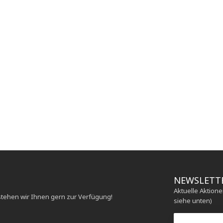
NEWSLETT
Aktuelle Aktion
stehen wir Ihnen gern zur Verfügung!
siehe unten)