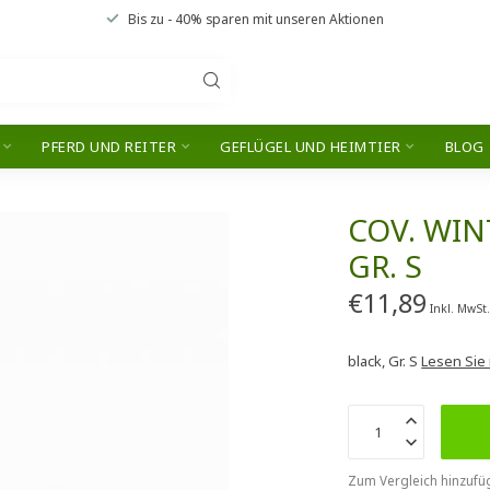
Bis zu
- 40% sparen
mit unseren
Aktionen
PFERD UND REITER
GEFLÜGEL UND HEIMTIER
BLOG
COV. WI
GR. S
€11,89
Inkl. MwSt
black, Gr. S
Lesen Sie
Zum Vergleich hinzufü