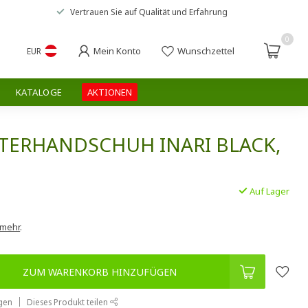
Vertrauen Sie auf
Qualität und Erfahrung
0
Mein Konto
Wunschzettel
EUR
KATALOGE
AKTIONEN
NTERHANDSCHUH INARI BLACK,
Auf Lager
.
 mehr
.
ZUM WARENKORB HINZUFÜGEN
gen
Dieses Produkt teilen