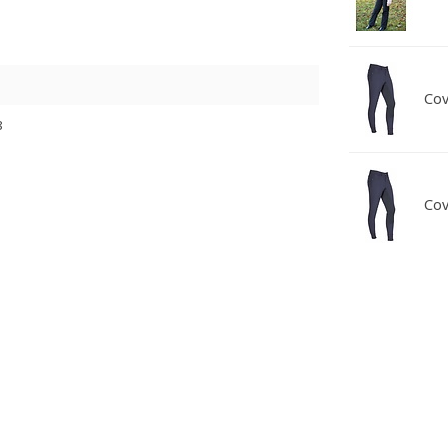
Cov
8
Cov