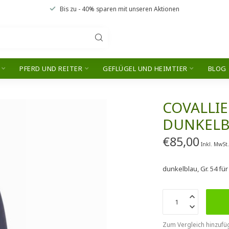
Bis zu
- 40% sparen
mit unseren
Aktionen
PFERD UND REITER
GEFLÜGEL UND HEIMTIER
BLOG
n
COVALLI
DUNKELBL
€85,00
Inkl. MwSt
dunkelblau, Gr. 54 fü
Zum Vergleich hinzufü