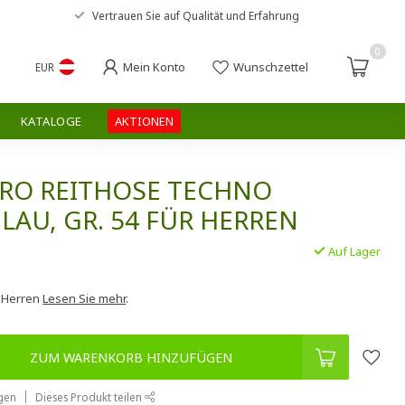
Vertrauen Sie auf
Qualität und Erfahrung
0
Mein Konto
Wunschzettel
EUR
KATALOGE
AKTIONEN
ERO REITHOSE TECHNO
AU, GR. 54 FÜR HERREN
Auf Lager
.
r Herren
Lesen Sie mehr
.
ZUM WARENKORB HINZUFÜGEN
gen
Dieses Produkt teilen