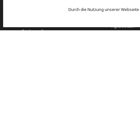
JACOBY-TIERZUCHT.AT
KATEGOR
Durch die Nutzung unserer Webseite
Jacoby GM Pharma GmbH
Aktionen
Agrarbedarf
Teichweg 2
Weidezaun
5400 Hallein
Österreich
Pferd und Reit
Geflügel und H
+43 (0) 6245 / 8951-27
seec@jacoby.at