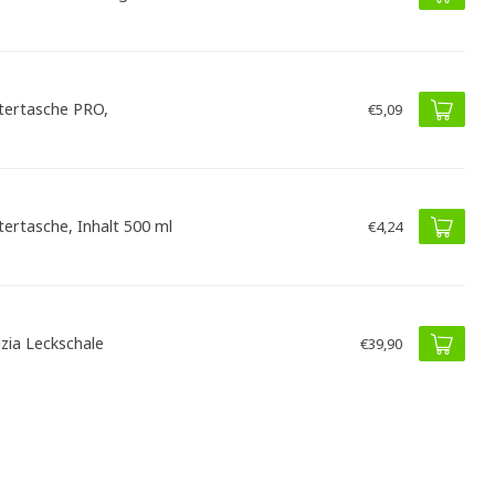
tertasche PRO,
€5,09
tertasche, Inhalt 500 ml
€4,24
izia Leckschale
€39,90