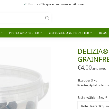
Bis zu
- 40% sparen
mit unseren
Aktionen
PFERD UND REITER
GEFLÜGEL UND HEIMTIER
BLOG
DELIZIA
GRAINFR
€4,00
Inkl. MwSt.
1kg oder 3 kg
Kräuter, Apfel oder r
Bitte wählen Sie:
*