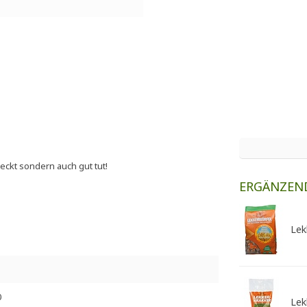
meckt sondern auch gut tut!
ERGÄNZEN
Lek
0
Lek