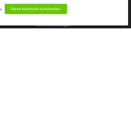
MEIN KONTO
u.
Diese Nachricht Ausblenden
Benutzerkonto Information
Meine Bestellungen
Meine Nachrichten (Tickets)
Mein Wunschzettel
Vergleichen
en
Alle Produkte