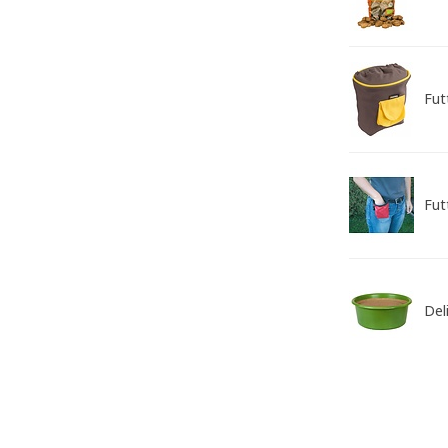
Fut
Fut
Del