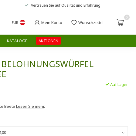
Vertrauen Sie auf
Qualität und Erfahrung
0
Mein Konto
Wunschzettel
EUR
KATALOGE
AKTIONEN
® BELOHNUNGSWÜRFEL
EE
Auf Lager
ote Beete
Lesen Sie mehr
.