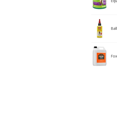
Equ
Bal
Fox