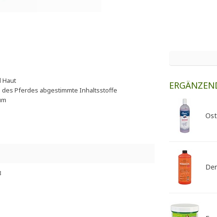
d Haut
ERGÄNZEN
 des Pferdes abgestimmte Inhaltsstoffe
tum
Ost
Der
8