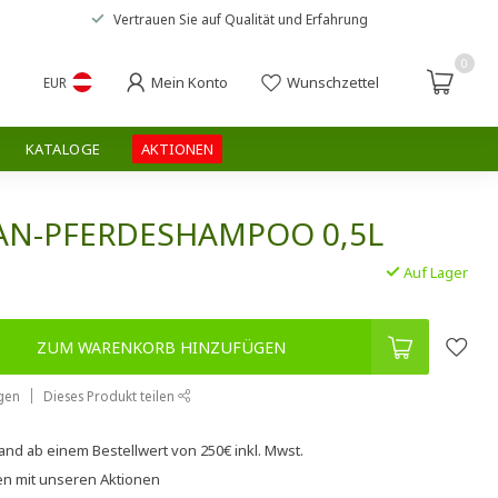
Vertrauen Sie auf
Qualität und Erfahrung
0
Mein Konto
Wunschzettel
EUR
KATALOGE
AKTIONEN
N-PFERDESHAMPOO 0,5L
Auf Lager
ZUM WARENKORB HINZUFÜGEN
gen
Dieses Produkt teilen
sand
ab einem Bestellwert von
250€
inkl. Mwst.
en
mit unseren
Aktionen