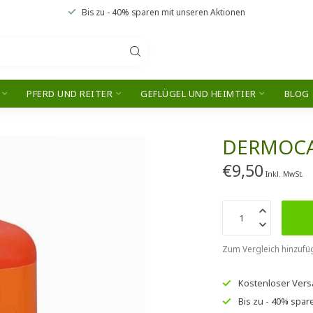
Bis zu
- 40% sparen
mit unseren
Aktionen
PFERD UND REITER
GEFLÜGEL UND HEIMTIER
BLOG
DERMOCA
€9,50
Inkl. MwSt.
Zum Vergleich hinzufü
Kostenloser Ver
Bis zu
- 40% spar