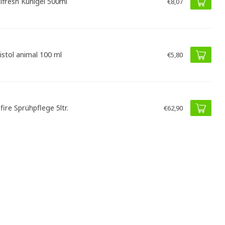
ifresh Kühlgel 500ml
€8,07
listol animal 100 ml
€5,80
fire Sprühpflege 5ltr.
€62,90