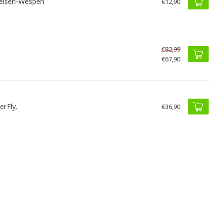
eisen-Wespen
€12,90
€82,99
€67,90
erFly,
€36,90