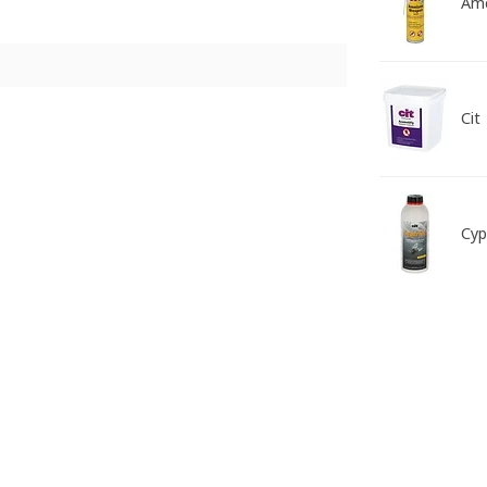
Am
Cit
Cyp