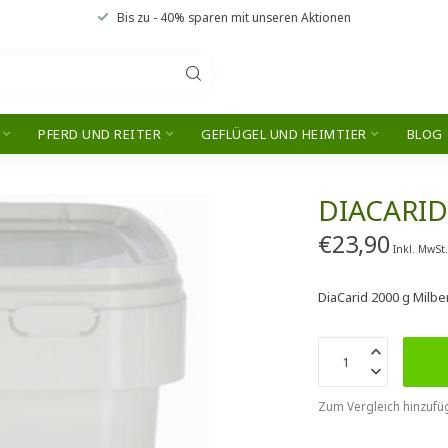
Bis zu
- 40% sparen
mit unseren
Aktionen
PFERD UND REITER
GEFLÜGEL UND HEIMTIER
BLOG
DIACARID
€23,90
Inkl. MwSt
DiaCarid 2000 g Milb
Zum Vergleich hinzufü