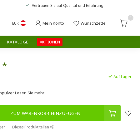
Vertrauen Sie auf
Qualität und Erfahrung
0
Mein Konto
Wunschzettel
EUR
KATALOGE
AKTIONEN
 *
Auf Lager
.
enpulver
Lesen Sie mehr
.
ZUM WARENKORB HINZUFÜGEN
gen
Dieses Produkt teilen