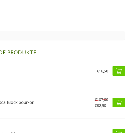
DE PRODUKTE
€16,50
€107,00
ca Block pour-on
€82,90