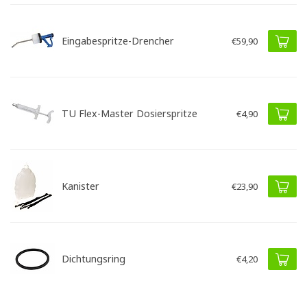
Eingabespritze-Drencher
€59,90
TU Flex-Master Dosierspritze
€4,90
Kanister
€23,90
Dichtungsring
€4,20