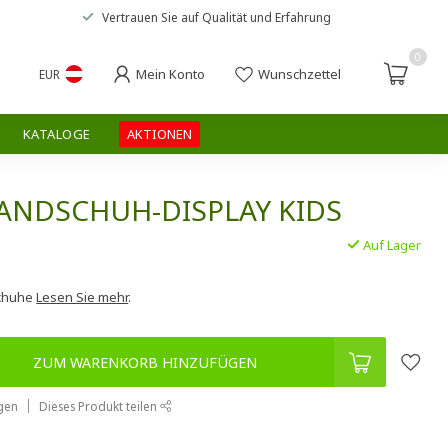
Vertrauen Sie auf
Qualität und Erfahrung
0
Mein Konto
Wunschzettel
EUR
KATALOGE
AKTIONEN
ANDSCHUH-DISPLAY KIDS
Auf Lager
.
schuhe
Lesen Sie mehr
.
ZUM WARENKORB HINZUFÜGEN
gen
Dieses Produkt teilen