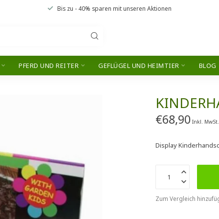
Bis zu
- 40% sparen
mit unseren
Aktionen
PFERD UND REITER
GEFLÜGEL UND HEIMTIER
BLOG
KINDERH
€68,90
Inkl. MwSt
Display Kinderhand
Zum Vergleich hinzufü