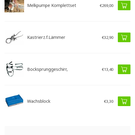
Melkpumpe Komplettset
€269,00
Kastrierz.f.Lämmer
€32,90
Bocksprunggeschirr,
€13,40
Wachsblock
€3,30