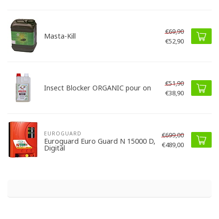
€69,90
Masta-Kill
€52,90
€51,90
Insect Blocker ORGANIC pour on
€38,90
EUROGUARD
€699,00
Euroguard Euro Guard N 15000 D,
€489,00
Digital