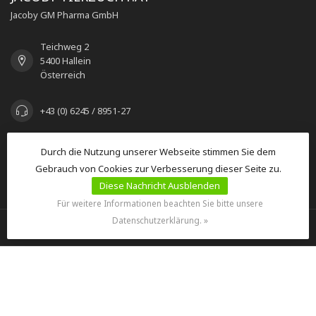
Jacoby GM Pharma GmbH
Teichweg 2
5400 Hallein
Österreich
+43 (0) 6245 / 8951-27
seec@jacoby.at
Durch die Nutzung unserer Webseite stimmen Sie dem
Gebrauch von Cookies zur Verbesserung dieser Seite zu.
Diese Nachricht Ausblenden
KATEGORIEN
Für weitere Informationen beachten Sie bitte unsere
Datenschutzerklärung. »
INFORMATIONEN
MEIN KONTO