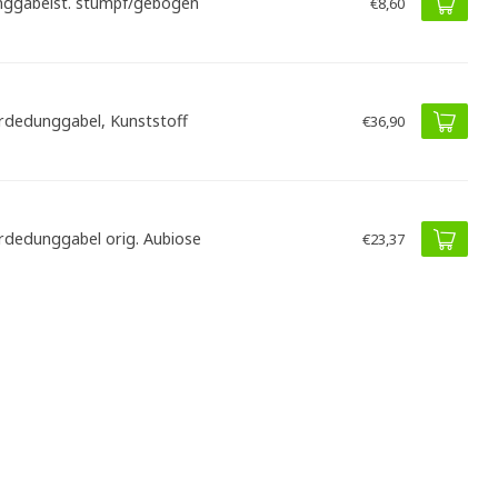
ggabelst. stumpf/gebogen
€8,60
rdedunggabel, Kunststoff
€36,90
rdedunggabel orig. Aubiose
€23,37