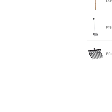
Dun
Pfe
Pfe