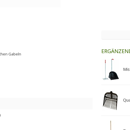
ERGÄNZEN
achen Gabeln
Mis
Qua
0