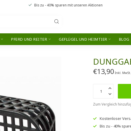
Bis zu
- 40% sparen
mit unseren
Aktionen
PFERD UND REITER
GEFLÜGEL UND HEIMTIER
BLOG
DUNGGAB
€13,90
Inkl. MwSt
Zum Vergleich hinzufü
Kostenloser Ver
Bis zu
- 40% spar