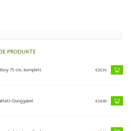
DE PRODUKTE
tboy 75 cm, komplett
€20,50
litäts-Dunggabel
€24,90