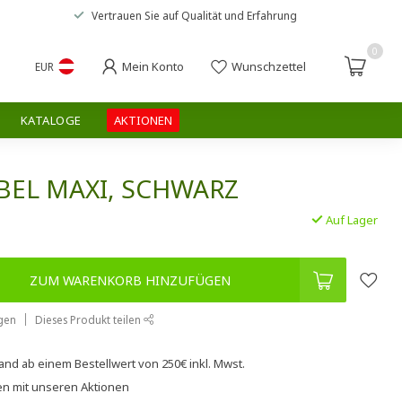
Vertrauen Sie auf
Qualität und Erfahrung
0
Mein Konto
Wunschzettel
EUR
KATALOGE
AKTIONEN
EL MAXI, SCHWARZ
Auf Lager
.
ZUM WARENKORB HINZUFÜGEN
gen
Dieses Produkt teilen
sand
ab einem Bestellwert von
250€
inkl. Mwst.
en
mit unseren
Aktionen