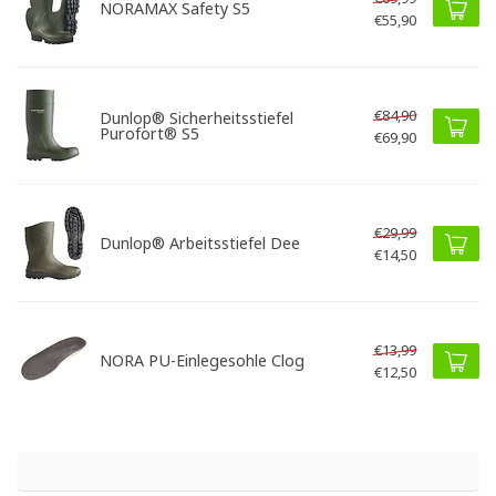
NORAMAX Safety S5
€55,90
€84,90
Dunlop® Sicherheitsstiefel
Purofort® S5
€69,90
€29,99
Dunlop® Arbeitsstiefel Dee
€14,50
€13,99
NORA PU-Einlegesohle Clog
€12,50