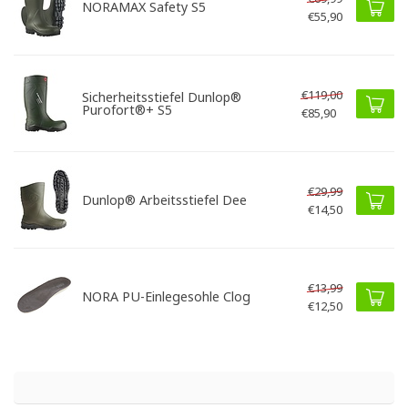
NORAMAX Safety S5
€55,90
€119,00
Sicherheitsstiefel Dunlop®
Purofort®+ S5
€85,90
€29,99
Dunlop® Arbeitsstiefel Dee
€14,50
€13,99
NORA PU-Einlegesohle Clog
€12,50