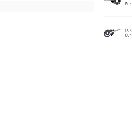
Eur
EU
Eur