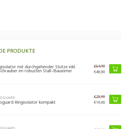
DE PRODUKTE
€64,90
gisolator mit durchgehender Stütze inkl.
schrauber im robusten Stall-/Baueimer
€49,90
€29,90
ROGUARD
oguard Ringisolator kompakt
€19,90
ROGUARD