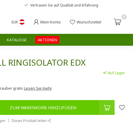
Vertrauen Sie auf
Qualität und Erfahrung
0
Mein Konto
Wunschzettel
EUR
KATALOGE
AKTIONEN
LL RINGISOLATOR EDX
Auf Lager
.
hrauber gratis
Lesen Sie mehr
.
ZUM WARENKORB HINZUFÜGEN
gen
Dieses Produkt teilen