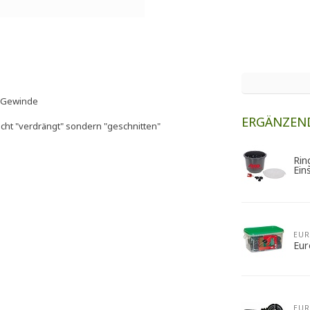
m Gewinde
ERGÄNZEN
 nicht "verdrängt" sondern "geschnitten"
Rin
Ein
EU
Eur
EU