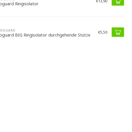
€13,90
oguard Ringisolator
ROGUARD
€5,50
oguard BIG Ringisolator durchgehende Stütze