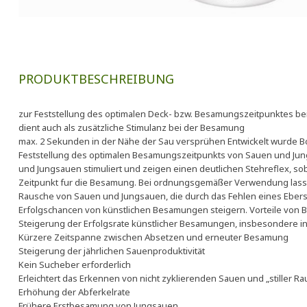
PRODUKTBESCHREIBUNG
zur Feststellung des optimalen Deck- bzw. Besamungszeitpunktes b
dient auch als zusätzliche Stimulanz bei der Besamung
max. 2 Sekunden in der Nähe der Sau versprühen Entwickelt wurde Boa
Feststellung des optimalen Besamungszeitpunkts von Sauen und Ju
und Jungsauen stimuliert und zeigen einen deutlichen Stehreflex, soba
Zeitpunkt fur die Besamung. Bei ordnungsgemäßer Verwendung lass
Rausche von Sauen und Jungsauen, die durch das Fehlen eines Ebers
Erfolgschancen von künstlichen Besamungen steigern. Vorteile von
Steigerung der Erfolgsrate künstlicher Besamungen, insbesondere i
Kürzere Zeitspanne zwischen Absetzen und erneuter Besamung
Steigerung der jährlichen Sauenproduktivität
Kein Sucheber erforderlich
Erleichtert das Erkennen von nicht zyklierenden Sauen und „stiller R
Erhöhung der Abferkelrate
Frühere Erstbesamung von Jungsauen