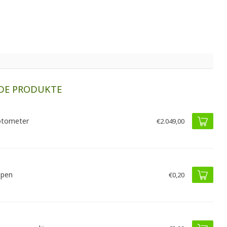
DE PRODUKTE
otometer
€2.049,00
ppen
€0,20