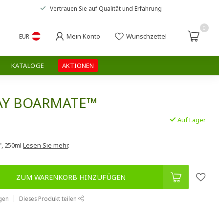
Vertrauen Sie auf
Qualität und Erfahrung
0
Mein Konto
Wunschzettel
EUR
KATALOGE
AKTIONEN
AY BOARMATE™
Auf Lager
.
", 250ml
Lesen Sie mehr
.
ZUM WARENKORB HINZUFÜGEN
gen
Dieses Produkt teilen