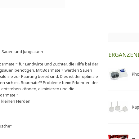
ei Sauen und Jungsauen
ERGÄNZEN
rmate™ für Landwirte und Züchter, die Hilfe bei der
ngsauen benötigen. Mit Boarmate™ werden Sauen
Ph
ld sie zur Paarung bereit sind. Dies ist der optimale
en sich mit Boarmate™ Probleme beim Erkennen der
 entstehen können, eliminieren und die
 Boarmate™
n kleinen Herden
Ka
ausche“