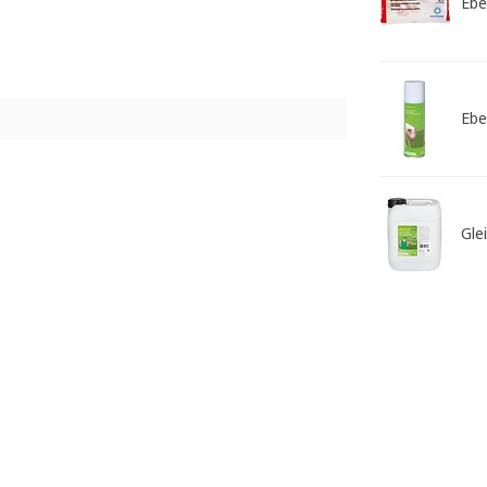
Ebe
Ebe
Gle