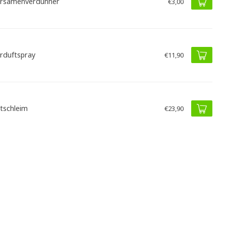
rsamenverdünner
€3,00
rduftspray
€11,90
itschleim
€23,90