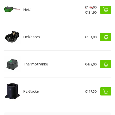
€145,00
Heizb.
€134,90
Heizbares
€164,90
Thermotränke
€479,00
PE-Sockel
€117,50