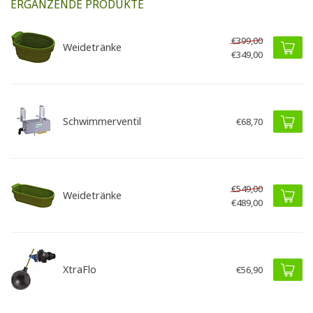
ERGÄNZENDE PRODUKTE
€399,00
Weidetränke
€349,00
Schwimmerventil
€68,70
€549,00
Weidetränke
€489,00
XtraFlo
€56,90