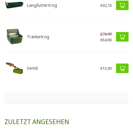
Langfuttertrog
€92,10
€79,90
Tränketrog
€64,90
Ventil
€13,00
ZULETZT ANGESEHEN