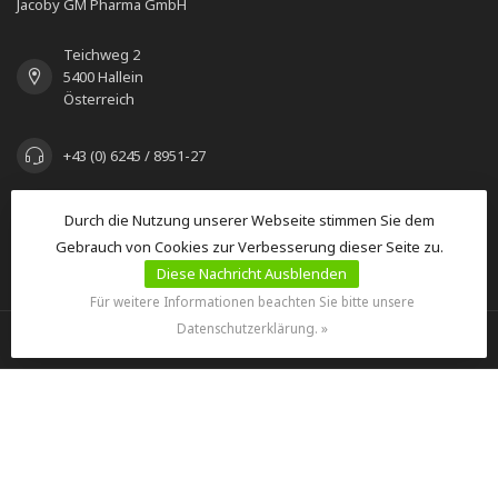
Jacoby GM Pharma GmbH
Teichweg 2
5400 Hallein
Österreich
+43 (0) 6245 / 8951-27
seec@jacoby.at
Durch die Nutzung unserer Webseite stimmen Sie dem
Gebrauch von Cookies zur Verbesserung dieser Seite zu.
Diese Nachricht Ausblenden
KATEGORIEN
Für weitere Informationen beachten Sie bitte unsere
Datenschutzerklärung. »
INFORMATIONEN
MEIN KONTO