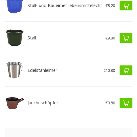
Stall- und Baueimer lebensmittelecht
€8,20
Stall-
€9,80
Edelstahleimer
€10,80
Jaucheschöpfer
€9,80