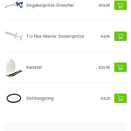
Eingabespritze-Drencher
€59,90
TU Flex-Master Dosierspritze
€4,90
Kanister
€23,90
Dichtungsring
€4,20