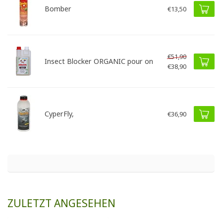
Bomber
€13,50
€51,90
Insect Blocker ORGANIC pour on
€38,90
CyperFly,
€36,90
ZULETZT ANGESEHEN