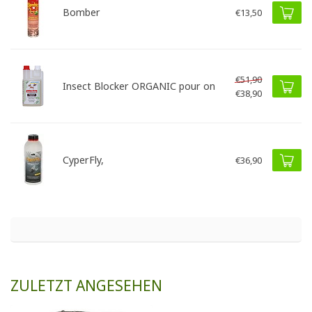
Bomber
€13,50
€51,90
Insect Blocker ORGANIC pour on
€38,90
CyperFly,
€36,90
ZULETZT ANGESEHEN