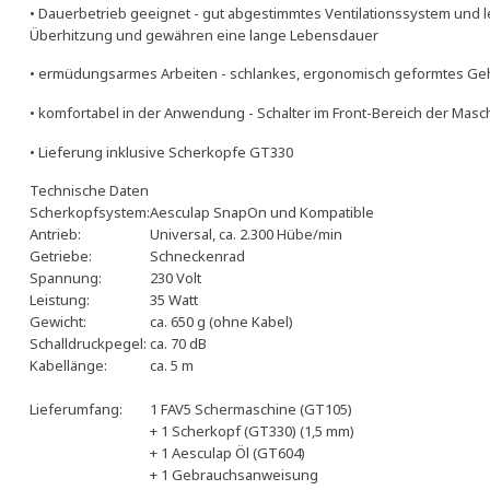
• Dauerbetrieb geeignet - gut abgestimmtes Ventilationssystem und lei
Überhitzung und gewähren eine lange Lebensdauer
• ermüdungsarmes Arbeiten - schlankes, ergonomisch geformtes Geh
• komfortabel in der Anwendung - Schalter im Front-Bereich der Masc
• Lieferung inklusive Scherkopfe GT330
Technische Daten
Scherkopfsystem:
Aesculap SnapOn und Kompatible
Antrieb:
Universal, ca. 2.300 Hübe/min
Getriebe:
Schneckenrad
Spannung:
230 Volt
Leistung:
35 Watt
Gewicht:
ca. 650 g (ohne Kabel)
Schalldruckpegel:
ca. 70 dB
Kabellänge:
ca. 5 m
Lieferumfang:
1 FAV5 Schermaschine (GT105)
+ 1 Scherkopf (GT330) (1,5 mm)
+ 1 Aesculap Öl (GT604)
+ 1 Gebrauchsanweisung