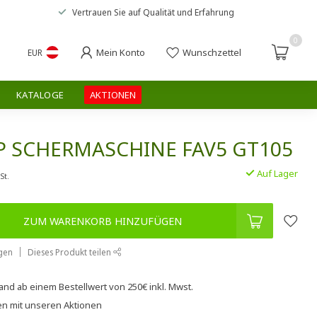
Vertrauen Sie auf
Qualität und Erfahrung
0
Mein Konto
Wunschzettel
EUR
KATALOGE
AKTIONEN
P SCHERMASCHINE FAV5 GT105
Auf Lager
St.
ZUM WARENKORB HINZUFÜGEN
gen
Dieses Produkt teilen
sand
ab einem Bestellwert von
250€
inkl. Mwst.
en
mit unseren
Aktionen