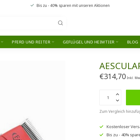
Bis zu
- 40% sparen
mit unseren
Aktionen
PFERD UND REITER
GEFLÜGEL UND HEIMTIER
BLOG
AESCULA
€314,70
Inkl. Mw
Zum Vergleich hinzufü
Kostenloser Ver
Bis zu
- 40% spar