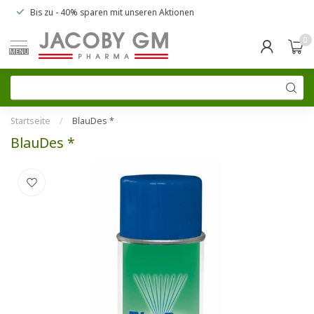
Bis zu
- 40% sparen
mit unseren
Aktionen
0
MENU
Startseite
/
BlauDes *
BlauDes *