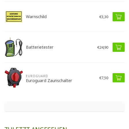
Warnschild
€3,30
Batterietester
€24,90
EUROGUARD
€7,50
Euroguard Zaunschalter