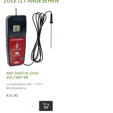
ZULETZT ANGESEHEN
AKO DIGITAL-DUO-
VOLTMETER
zu betreiben mit: 1 x 9 V -
Blockbatterie
Batterie im Lieferumfang
€31,90
enthalten
1...