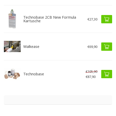
Technobase 2CB New Formula
€27,30
Kartusche
Walkease
€69,90
€105,90
Technobase
€87,90